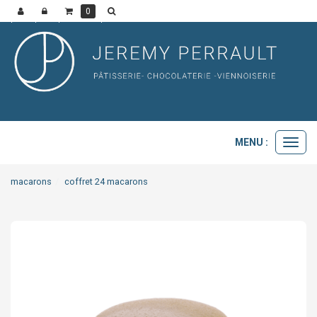
0
MENU :
Ouvri
le
menu
macarons
coffret 24 macarons