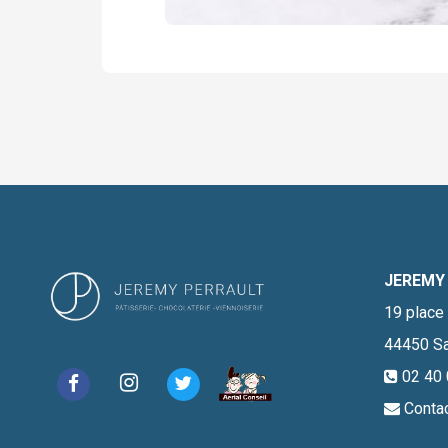
JEREMY
19 place 
44450
Sa
02 40 
Conta